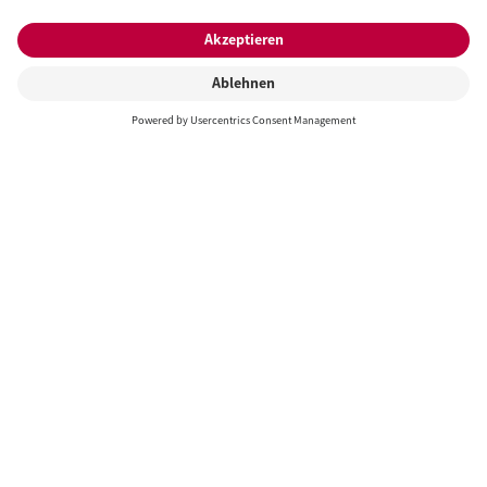
Wir freuen uns auf Ihre
Nachricht
Wenn wir Ihr Interesse wecken konnten oder Sie
Fragen an uns haben, bitte zögern Sie nicht uns
persönlich zu kontaktieren.